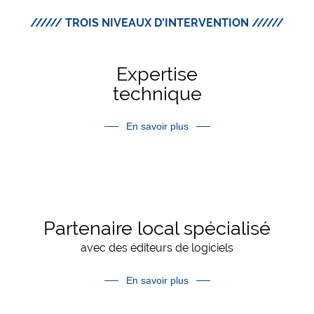
////// TROIS NIVEAUX D’INTERVENTION //////
Expertise
technique
NOUS METTONS À DISPOSITION
les compétences de nos consultants
En savoir plus
chez nos clients.
Partenaire local spécialisé
avec des éditeurs de logiciels
NOS CONSULTANTS SONT FORMÉS
ET/OU CERTIFIÉS.
Ils interviennent chez nos clients en
En savoir plus
tant qu’experts