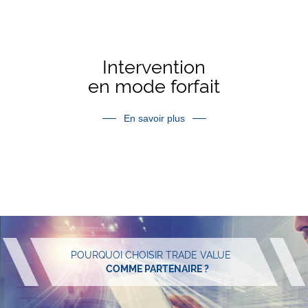
Intervention
en mode forfait
DÉVELOPPEMENT ET LIVRAISON
de projets clé en main à l’aide de nos
En savoir plus
consultants spécialisés
POURQUOI CHOISIR TRADE VALUE
COMME PARTENAIRE ?